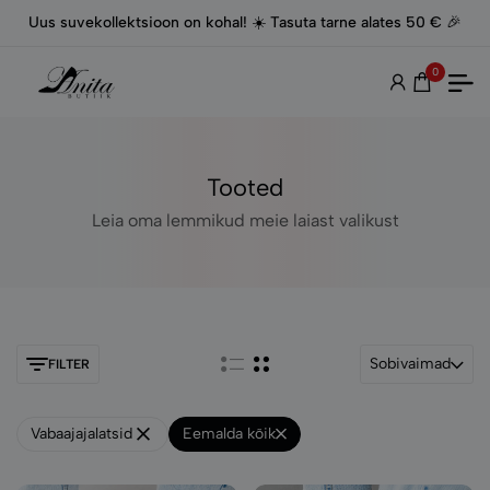
Uus suvekollektsioon on kohal! ☀️ Tasuta tarne alates 50 € 🎉
0
Tooted
Leia oma lemmikud meie laiast valikust
Sobivaimad
FILTER
Vabaajajalatsid
Eemalda kõik