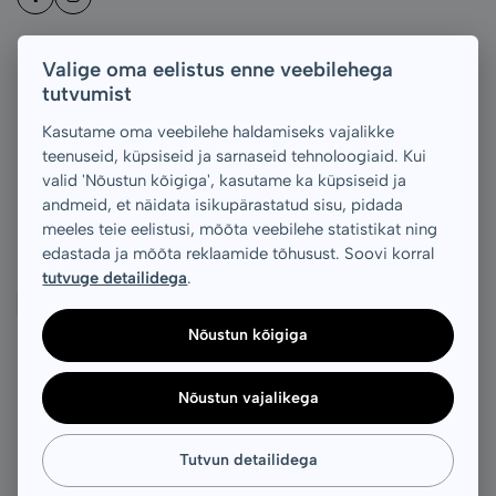
Valige oma eelistus enne veebilehega
Kiirviited
tutvumist
Kasutame oma veebilehe haldamiseks vajalikke
Kliendi info
teenuseid, küpsiseid ja sarnaseid tehnoloogiaid. Kui
valid 'Nõustun kõigiga', kasutame ka küpsiseid ja
andmeid, et näidata isikupärastatud sisu, pidada
Liitu uudiskirjaga
meeles teie eelistusi, mõõta veebilehe statistikat ning
Maksevõimalused
edastada ja mõõta reklaamide tõhusust. Soovi korral
tutvuge detailidega
.
Pay
Nõustun kõigiga
Nõustun vajalikega
© 2026 Nevio OÜ Anita Butiik. Kõik õigused reserveeritud
Veebi platvorm:
Procommerce
Tutvun detailidega